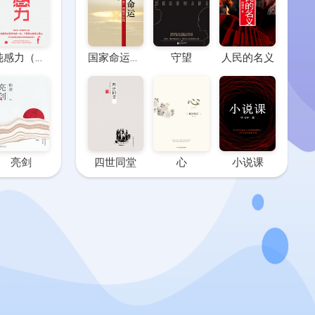
钝感力（典藏版）
国家命运：中国“两弹一星”的秘密历程
守望
人民的名义
亮剑
四世同堂
心
小说课