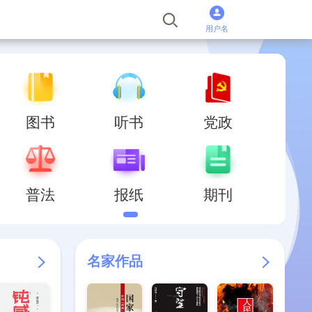
用户名
图书
听书
党政
普法
报纸
期刊
名家作品