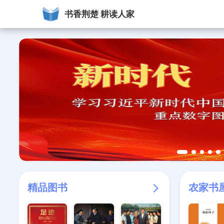
书香荆楚 耕读人家
精品图书
农家书