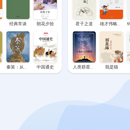
经典常谈
朝花夕拾
君子之道
雄才伟略的政治家（三）
秦策：从牧马人到始皇帝
中国通史
人类群星闪耀时
我是猫